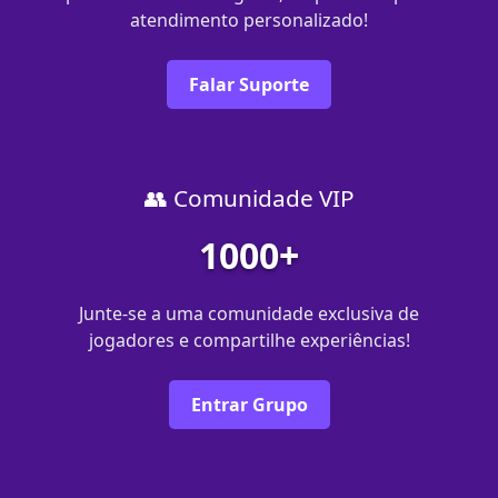
atendimento personalizado!
Falar Suporte
👥 Comunidade VIP
1000+
Junte-se a uma comunidade exclusiva de
jogadores e compartilhe experiências!
Entrar Grupo