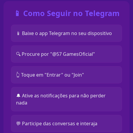
📱 Como Seguir no Telegram
📱 Baixe o app Telegram no seu dispositivo
🔍 Procure por "@57 GamesOficial"
👆 Toque em "Entrar" ou "Join"
🔔 Ative as notificações para não perder
nada
💬 Participe das conversas e interaja