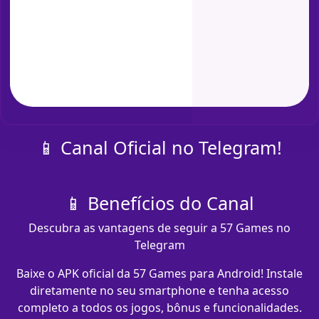
📱 Canal Oficial no Telegram!
📱 Benefícios do Canal
Descubra as vantagens de seguir a 57 Games no
Telegram
Baixe o APK oficial da 57 Games para Android! Instale
diretamente no seu smartphone e tenha acesso
completo a todos os jogos, bônus e funcionalidades.