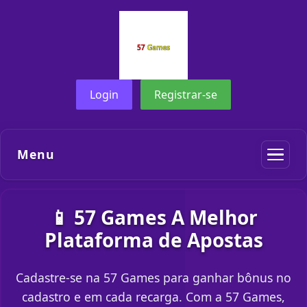
Login
Registrar-se
Menu
📱 57 Games A Melhor
Plataforma de Apostas
Cadastre-se na 57 Games para ganhar bônus no
cadastro e em cada recarga. Com a 57 Games,