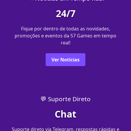
24/7
Fique por dentro de todas as novidades,
promoções e eventos da 57 Games em tempo
real!
Ver Notícias
💬 Suporte Direto
Chat
Suporte direto via Telegram, respostas rápidas e