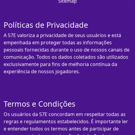
Sitemap
Políticas de Privacidade
A 57E valoriza a privacidade de seus usuários e está
empenhada em proteger todas as informações
pessoais fornecidas durante o uso de nossos canais de
comunicação. Todos os dados coletados são utilizados
exclusivamente para fins de melhoria contínua da
experiência de nossos jogadores.
Termos e Condições
Os usuários da 57E concordam em respeitar todas as
regras e regulamentos estabelecidos. É importante ler
e entender todos os termos antes de participar de