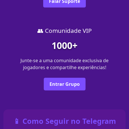
Falar Suporte
👥 Comunidade VIP
1000+
Junte-se a uma comunidade exclusiva de
jogadores e compartilhe experiências!
Entrar Grupo
📱 Como Seguir no Telegram