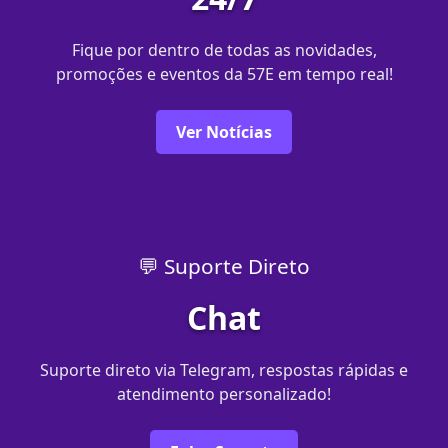
Fique por dentro de todas as novidades,
promoções e eventos da 57E em tempo real!
Ver Notícias
💬 Suporte Direto
Chat
Suporte direto via Telegram, respostas rápidas e
atendimento personalizado!