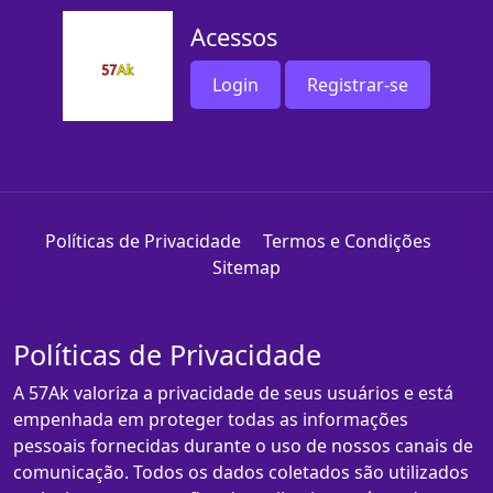
Acessos
Login
Registrar-se
Políticas de Privacidade
Termos e Condições
Sitemap
Políticas de Privacidade
A 57Ak valoriza a privacidade de seus usuários e está
empenhada em proteger todas as informações
pessoais fornecidas durante o uso de nossos canais de
comunicação. Todos os dados coletados são utilizados