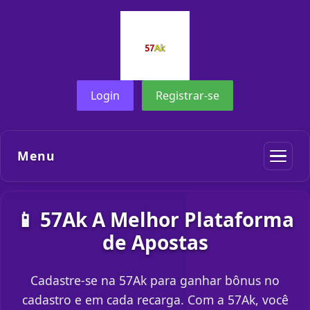
Login
Registrar-se
Menu
📱 57Ak A Melhor Plataforma
de Apostas
Cadastre-se na 57Ak para ganhar bônus no
cadastro e em cada recarga. Com a 57Ak, você