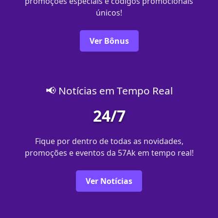
promoções especiais e códigos promocionais
únicos!
Ver Bônus
📢 Notícias em Tempo Real
24/7
Fique por dentro de todas as novidades,
promoções e eventos da 57Ak em tempo real!
Ver Notícias