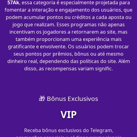
57Ak
, essa categoria é especialmente projetada para
fomentar a interação e engajamento dos usuários, que
podem acumular pontos ou créditos a cada aposta ou
jogo que realizam. Esses programas não apenas
incentivam os jogadores a retornarem ao site, mas
também proporcionam uma experiência mais
gratificante e envolvente. Os usuários podem trocar
seus pontos por prêmios, bônus ou até mesmo
dinheiro real, dependendo das políticas do site. Além
disso, as recompensas variam signific.
🎁 Bônus Exclusivos
VIP
Receba bônus exclusivos do Telegram,