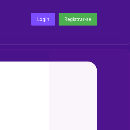
Login
Registrar-se