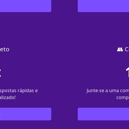
reto
👥 
t
espostas rápidas e
Junte-se a uma com
lizado!
compa
e