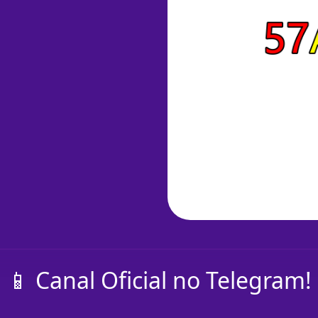
📱 Canal Oficial no Telegram!