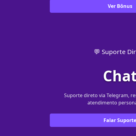
Ver Bônus
💬 Suporte Di
Cha
Suporte direto via Telegram, r
atendimento persona
Falar Suport