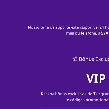
Nosso time de suporte está disponível 24 ho
mail ou telefone, a
57A
🎁 Bônus Exclu
VIP
Receba bônus exclusivos do Telegra
e códigos promocionai