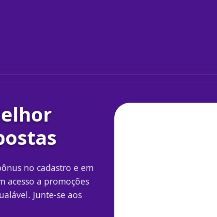
elhor
postas
bônus no cadastro e em
em acesso a promoções
ualável. Junte-se aos