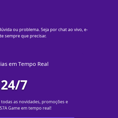
úvida ou problema. Seja por chat ao vivo, e-
te sempre que precisar.
cias em Tempo Real
24/7
e todas as novidades, promoções e
 57A Game em tempo real!