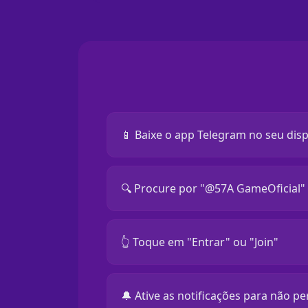
📱 Baixe o app Telegram no seu disp
🔍 Procure por "@57A GameOficial"
👆 Toque em "Entrar" ou "Join"
🔔 Ative as notificações para não p