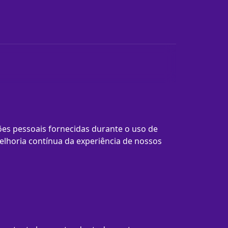
es pessoais fornecidas durante o uso de
elhoria contínua da experiência de nossos