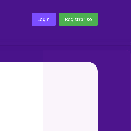
Login
Registrar-se