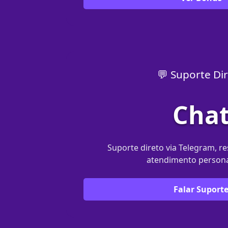
💬 Suporte Di
Cha
Suporte direto via Telegram, r
atendimento persona
Falar Suport