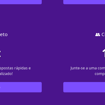
reto
👥 
t
espostas rápidas e
Junte-se a uma com
lizado!
compa
e