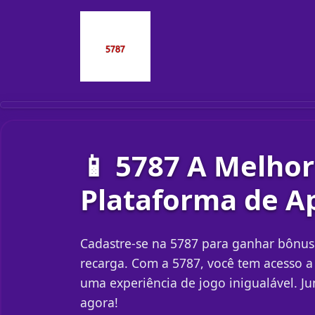
📱 5787 A Melhor
Plataforma de A
Cadastre-se na 5787 para ganhar bônus
recarga. Com a 5787, você tem acesso a
uma experiência de jogo inigualável. J
agora!