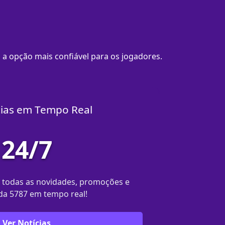
o a opção mais confiável para os jogadores.
cias em Tempo Real
24/7
e todas as novidades, promoções e
da 5787 em tempo real!
Ver Notícias