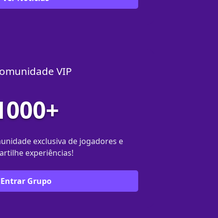
Comunidade VIP
1000+
unidade exclusiva de jogadores e
rtilhe experiências!
Entrar Grupo