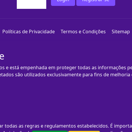
Políticas de Privacidade
Termos e Condições
Sitemap
de
rios e está empenhada em proteger todas as informações p
tados são utilizados exclusivamente para fins de melhoria
 todas as regras e regulamentos estabelecidos. É importa