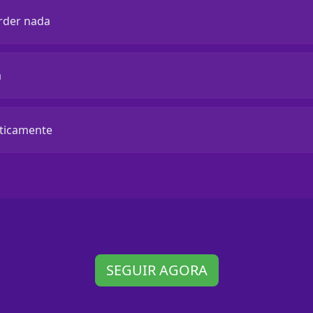
erder nada
a
aticamente
SEGUIR AGORA