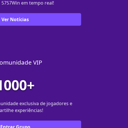
 5757Win em tempo real!
Ver Notícias
Comunidade VIP
1000+
unidade exclusiva de jogadores e
rtilhe experiências!
Entrar Grupo