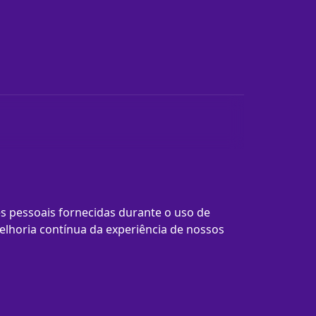
s pessoais fornecidas durante o uso de
elhoria contínua da experiência de nossos