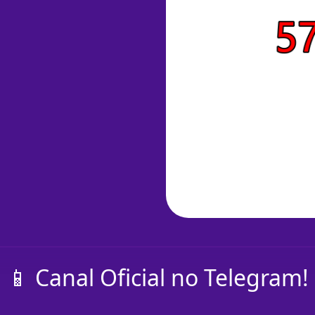
📱 Canal Oficial no Telegram!