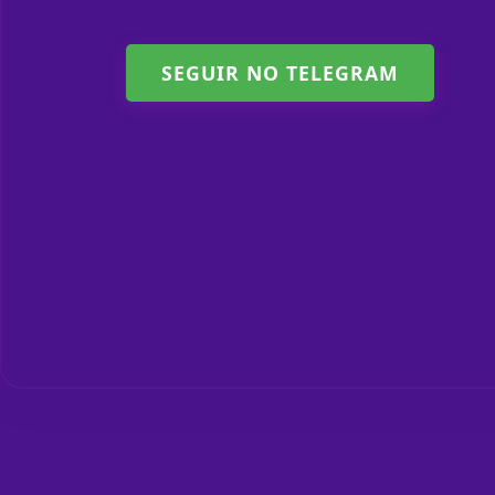
SEGUIR NO TELEGRAM