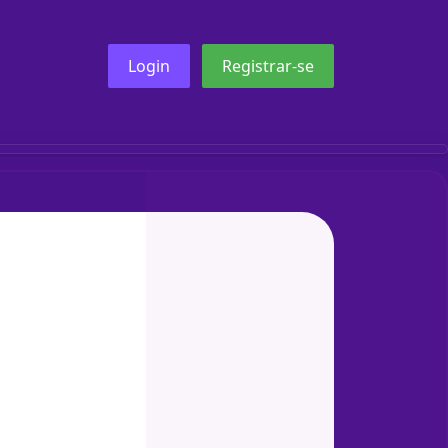
Login
Registrar-se