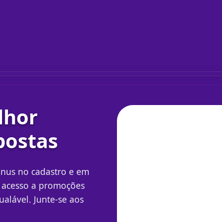
lhor
postas
nus no cadastro e em
 acesso a promoções
ualável. Junte-se aos