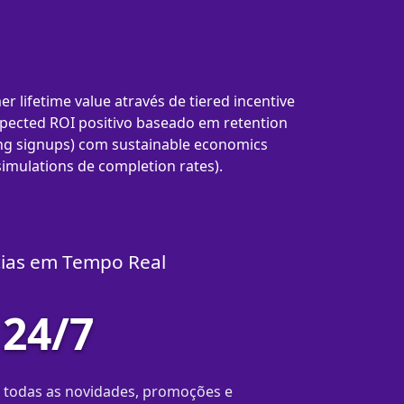
lifetime value através de tiered incentive
pected ROI positivo baseado em retention
ing signups) com sustainable economics
imulations de completion rates).
cias em Tempo Real
24/7
e todas as novidades, promoções e