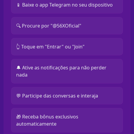
📱 Baixe o app Telegram no seu dispositivo
🔍 Procure por "@56XOficial"
👆 Toque em "Entrar" ou "Join"
🔔 Ative as notificações para não perder
nada
💬 Participe das conversas e interaja
🎁 Receba bônus exclusivos
automaticamente