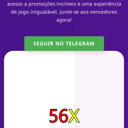
acesso a promoções incríveis e uma experiência
de jogo inigualável. Junte-se aos vencedores
agora!
SEGUIR NO TELEGRAM