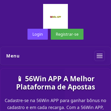
Login
Registrar-se
Menu
📱 56Win APP A Melhor
Plataforma de Apostas
Cadastre-se na 56Win APP para ganhar bônus no
cadastro e em cada recarga. Com a 56Win APP,