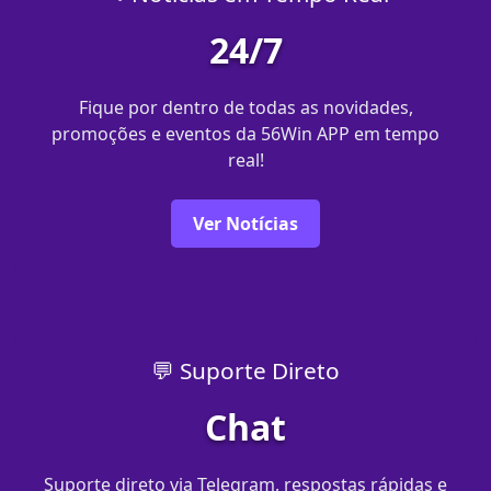
24/7
Fique por dentro de todas as novidades,
promoções e eventos da 56Win APP em tempo
real!
Ver Notícias
💬 Suporte Direto
Chat
Suporte direto via Telegram, respostas rápidas e