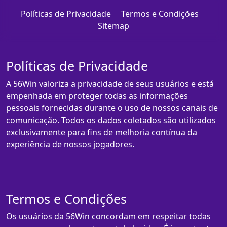
Políticas de Privacidade
Termos e Condições
Sitemap
Políticas de Privacidade
A 56Win valoriza a privacidade de seus usuários e está
empenhada em proteger todas as informações
pessoais fornecidas durante o uso de nossos canais de
comunicação. Todos os dados coletados são utilizados
exclusivamente para fins de melhoria contínua da
experiência de nossos jogadores.
Termos e Condições
Os usuários da 56Win concordam em respeitar todas