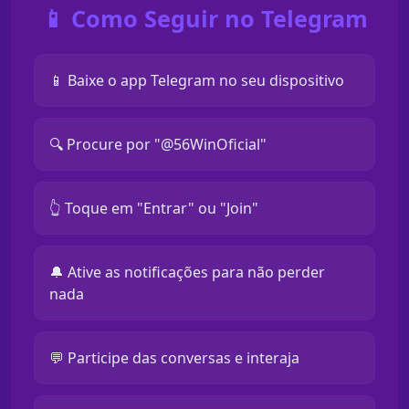
📱 Como Seguir no Telegram
📱 Baixe o app Telegram no seu dispositivo
🔍 Procure por "@56WinOficial"
👆 Toque em "Entrar" ou "Join"
🔔 Ative as notificações para não perder
nada
💬 Participe das conversas e interaja