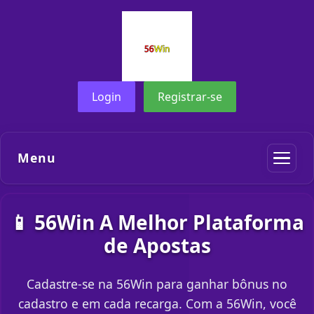
Login
Registrar-se
Menu
📱 56Win A Melhor Plataforma
de Apostas
Cadastre-se na 56Win para ganhar bônus no
cadastro e em cada recarga. Com a 56Win, você