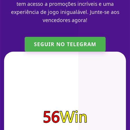
tem acesso a promoções incríveis e uma
experiência de jogo inigualável. Junte-se aos
vencedores agora!
SEGUIR NO TELEGRAM