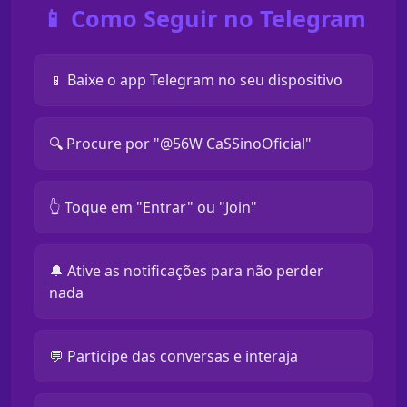
📱 Como Seguir no Telegram
📱 Baixe o app Telegram no seu dispositivo
🔍 Procure por "@56W CaSSinoOficial"
👆 Toque em "Entrar" ou "Join"
🔔 Ative as notificações para não perder
nada
💬 Participe das conversas e interaja