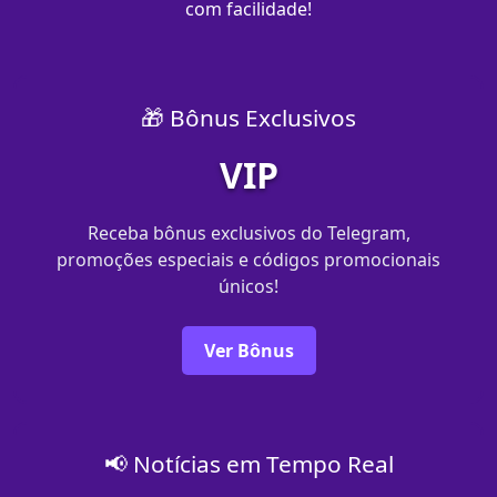
com facilidade!
🎁 Bônus Exclusivos
VIP
Receba bônus exclusivos do Telegram,
promoções especiais e códigos promocionais
únicos!
Ver Bônus
📢 Notícias em Tempo Real