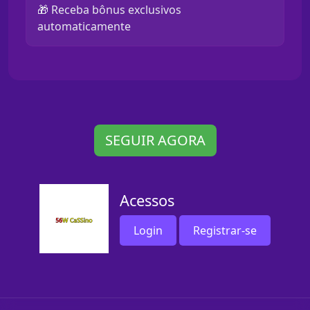
🎁 Receba bônus exclusivos
automaticamente
SEGUIR AGORA
Acessos
Login
Registrar-se