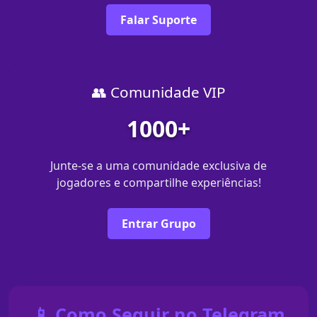
Falar Suporte
👥 Comunidade VIP
1000+
Junte-se a uma comunidade exclusiva de
jogadores e compartilhe experiências!
Entrar Grupo
📱 Como Seguir no Telegram