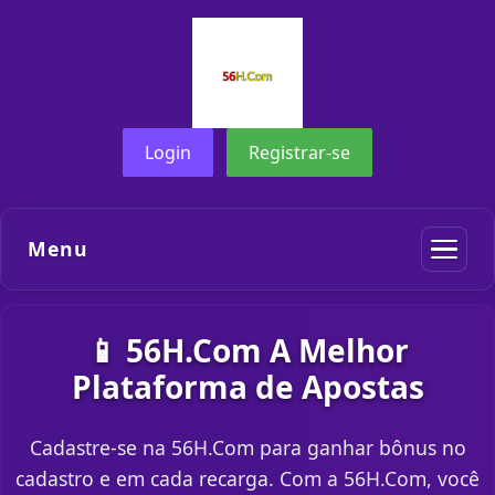
Login
Registrar-se
Menu
📱 56H.Com A Melhor
Plataforma de Apostas
Cadastre-se na 56H.Com para ganhar bônus no
cadastro e em cada recarga. Com a 56H.Com, você