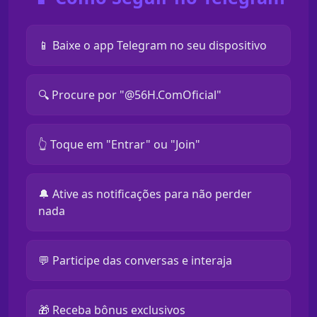
📱 Baixe o app Telegram no seu dispositivo
🔍 Procure por "@56H.ComOficial"
👆 Toque em "Entrar" ou "Join"
🔔 Ative as notificações para não perder
nada
💬 Participe das conversas e interaja
🎁 Receba bônus exclusivos