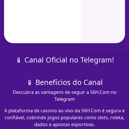
📱 Canal Oficial no Telegram!
📱 Benefícios do Canal
Descubra as vantagens de seguir a 56H.Com no
Telegram
A plataforma de cassino ao vivo da 56H.Com é segura e
confiável, cobrindo jogos populares como slots, roleta,
dados e apostas esportivas.