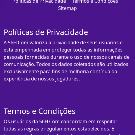
Políticas de Privacidade
Termos e Condições
Sitemap
Políticas de Privacidade
A 56H.Com valoriza a privacidade de seus usuários e
está empenhada em proteger todas as informações
pessoais fornecidas durante o uso de nossos canais de
comunicação. Todos os dados coletados são utilizados
exclusivamente para fins de melhoria contínua da
experiência de nossos jogadores.
Termos e Condições
Os usuários da 56H.Com concordam em respeitar
todas as regras e regulamentos estabelecidos. É