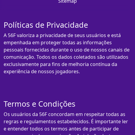
Sitemap
Políticas de Privacidade
A 56F valoriza a privacidade de seus usuários e está
empenhada em proteger todas as informações
pessoais fornecidas durante o uso de nossos canais de
comunicação. Todos os dados coletados são utilizados
exclusivamente para fins de melhoria contínua da
experiência de nossos jogadores.
Termos e Condições
Os usuários da 56F concordam em respeitar todas as
regras e regulamentos estabelecidos. É importante ler
e entender todos os termos antes de participar de