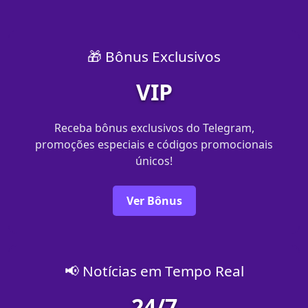
🎁 Bônus Exclusivos
VIP
Receba bônus exclusivos do Telegram,
promoções especiais e códigos promocionais
únicos!
Ver Bônus
📢 Notícias em Tempo Real
24/7