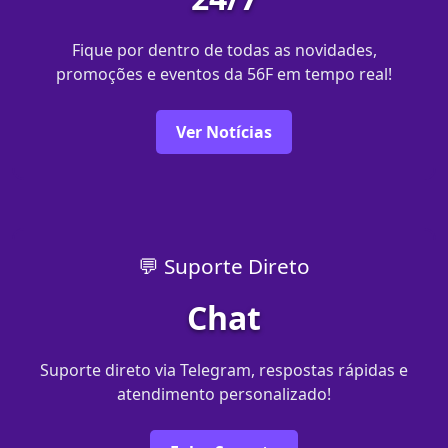
Fique por dentro de todas as novidades,
promoções e eventos da 56F em tempo real!
Ver Notícias
💬 Suporte Direto
Chat
Suporte direto via Telegram, respostas rápidas e
atendimento personalizado!