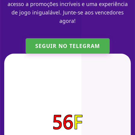
acesso a promoções incríveis e uma experiência
de jogo inigualável. Junte-se aos vencedores
agora!
SEGUIR NO TELEGRAM