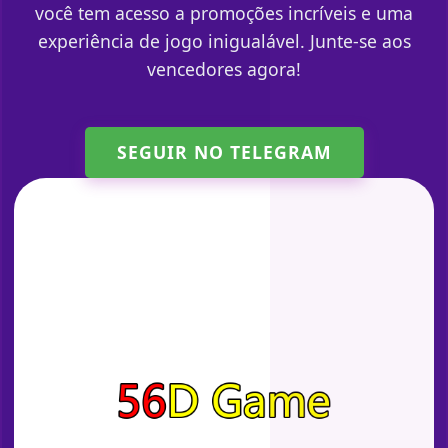
você tem acesso a promoções incríveis e uma
experiência de jogo inigualável. Junte-se aos
vencedores agora!
SEGUIR NO TELEGRAM