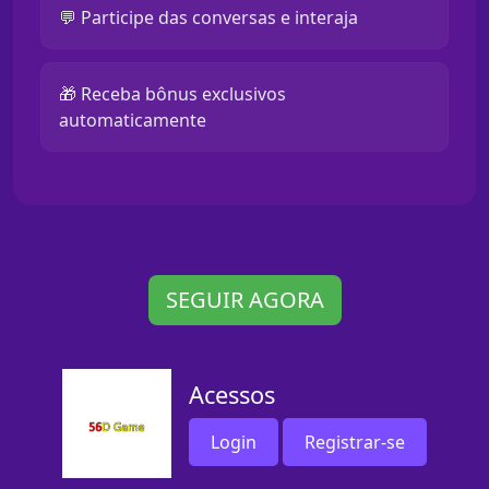
💬 Participe das conversas e interaja
🎁 Receba bônus exclusivos
automaticamente
SEGUIR AGORA
Acessos
Login
Registrar-se