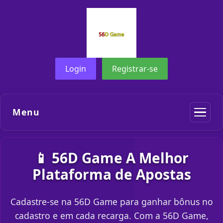
Login
Registrar-se
Menu
📱 56D Game A Melhor
Plataforma de Apostas
Cadastre-se na 56D Game para ganhar bônus no
cadastro e em cada recarga. Com a 56D Game,