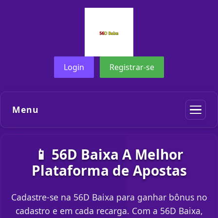
Login
Registrar-se
Menu
📱 56D Baixa A Melhor
Plataforma de Apostas
Cadastre-se na 56D Baixa para ganhar bônus no
cadastro e em cada recarga. Com a 56D Baixa,