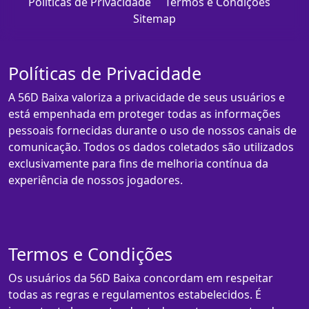
Políticas de Privacidade
Termos e Condições
Sitemap
Políticas de Privacidade
A 56D Baixa valoriza a privacidade de seus usuários e
está empenhada em proteger todas as informações
pessoais fornecidas durante o uso de nossos canais de
comunicação. Todos os dados coletados são utilizados
exclusivamente para fins de melhoria contínua da
experiência de nossos jogadores.
Termos e Condições
Os usuários da 56D Baixa concordam em respeitar
todas as regras e regulamentos estabelecidos. É