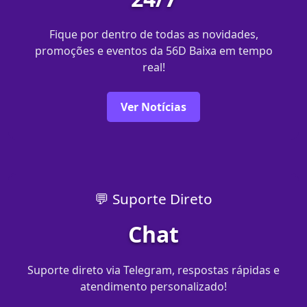
Fique por dentro de todas as novidades,
promoções e eventos da 56D Baixa em tempo
real!
Ver Notícias
💬 Suporte Direto
Chat
Suporte direto via Telegram, respostas rápidas e
atendimento personalizado!