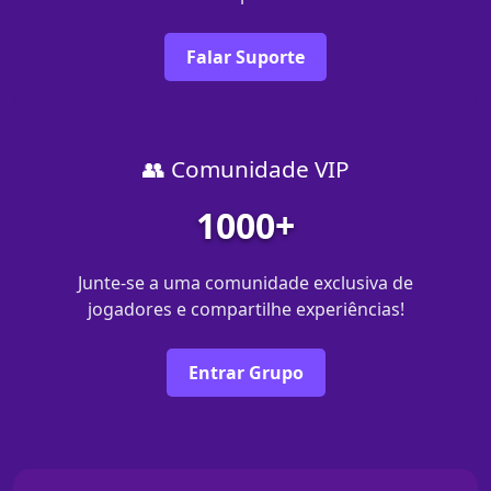
Falar Suporte
👥 Comunidade VIP
1000+
Junte-se a uma comunidade exclusiva de
jogadores e compartilhe experiências!
Entrar Grupo