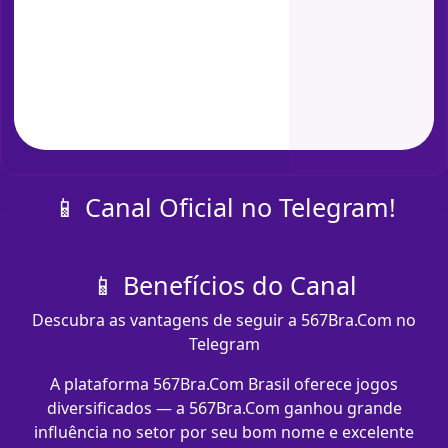
📱 Canal Oficial no Telegram!
📱 Benefícios do Canal
Descubra as vantagens de seguir a 567Bra.Com no
Telegram
A plataforma 567Bra.Com Brasil oferece jogos
diversificados — a 567Bra.Com ganhou grande
influência no setor por seu bom nome e excelente