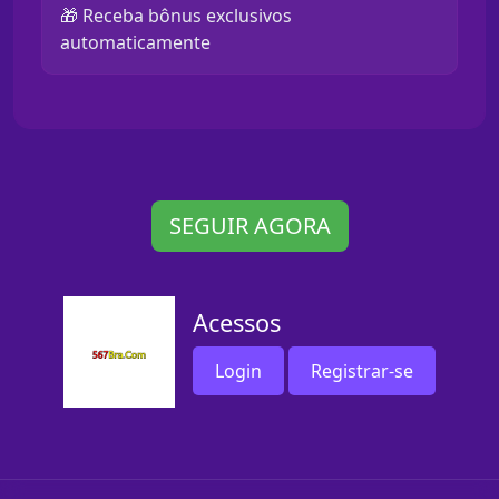
🎁 Receba bônus exclusivos
automaticamente
SEGUIR AGORA
Acessos
Login
Registrar-se