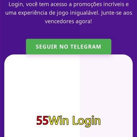
Login, você tem acesso a promoções incríveis e
uma experiência de jogo inigualável. Junte-se aos
vencedores agora!
SEGUIR NO TELEGRAM