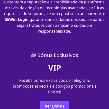
sustentam a reputação e a credibilidade da plataforma.
Através da adoção de tecnologias avançadas, práticas
rigorosas de segurança e uma postura transparente, o
55Win Login
garante que os dados dos seus usuários
sejam tratados com o máximo cuidado e
responsabilidade.
🎁 Bônus Exclusivos
VIP
Receba bônus exclusivos do Telegram,
promoções especiais e códigos promocionais
únicos!
Ver Bônus