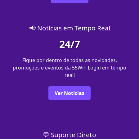
📢 Notícias em Tempo Real
24/7
Fique por dentro de todas as novidades,
promoções e eventos da 55Win Login em tempo
real!
Ver Notícias
💬 Suporte Direto