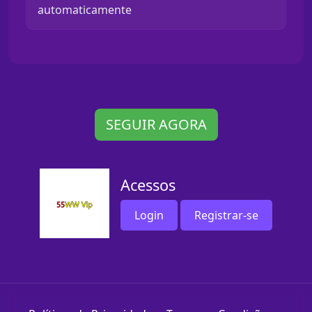
automaticamente
SEGUIR AGORA
Acessos
Login
Registrar-se