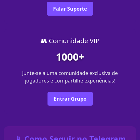
Falar Suporte
👥 Comunidade VIP
1000+
Junte-se a uma comunidade exclusiva de
jogadores e compartilhe experiências!
Entrar Grupo
📱 Como Seguir no Telegram