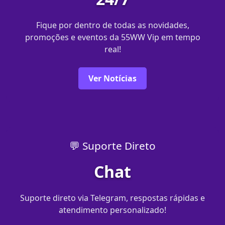
Fique por dentro de todas as novidades,
promoções e eventos da 55WW Vip em tempo
real!
Ver Notícias
💬 Suporte Direto
Chat
Suporte direto via Telegram, respostas rápidas e
atendimento personalizado!