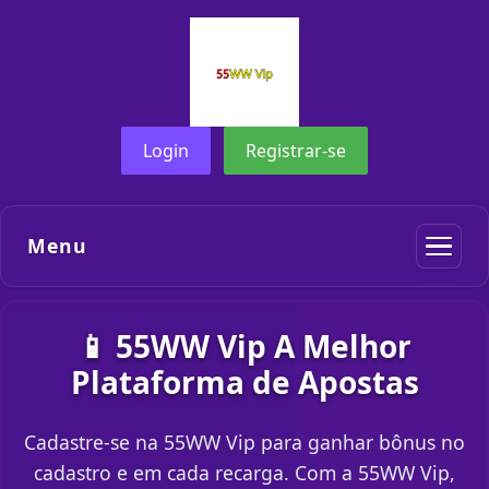
Login
Registrar-se
Menu
📱 55WW Vip A Melhor
Plataforma de Apostas
Cadastre-se na 55WW Vip para ganhar bônus no
cadastro e em cada recarga. Com a 55WW Vip,