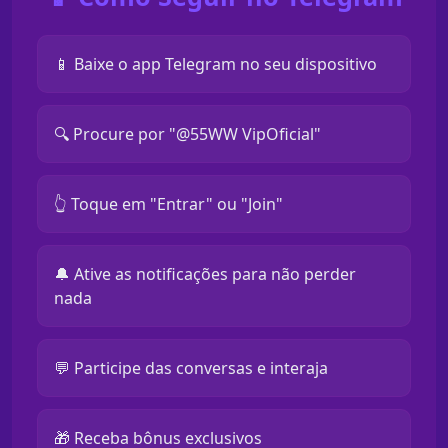
📱 Baixe o app Telegram no seu dispositivo
🔍 Procure por "@55WW VipOficial"
👆 Toque em "Entrar" ou "Join"
🔔 Ative as notificações para não perder
nada
💬 Participe das conversas e interaja
🎁 Receba bônus exclusivos