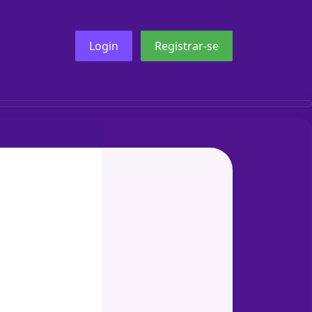
Login
Registrar-se