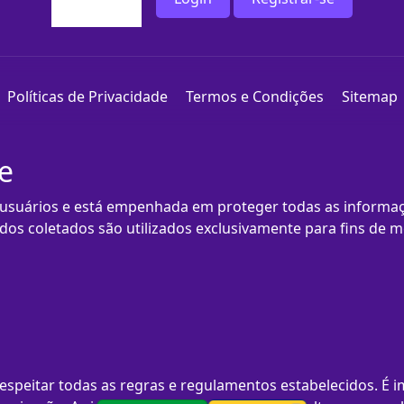
Políticas de Privacidade
Termos e Condições
Sitemap
de
 usuários e está empenhada em proteger todas as informaç
os coletados são utilizados exclusivamente para fins de m
eitar todas as regras e regulamentos estabelecidos. É im