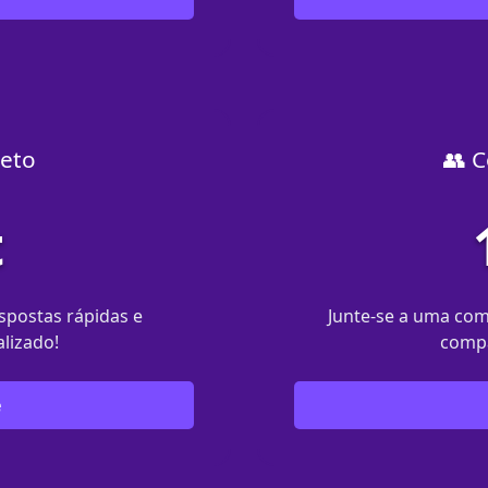
reto
👥 
t
espostas rápidas e
Junte-se a uma com
lizado!
compa
e