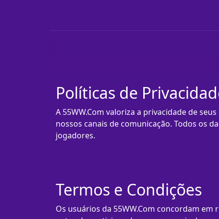
Políticas de Privacida
A 55WW.Com valoriza a privacidade de seus
nossos canais de comunicação. Todos os dad
jogadores.
Termos e Condições
Os usuários da 55WW.Com concordam em resp