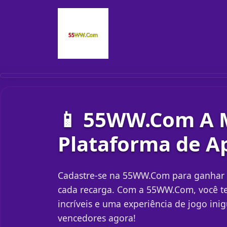
📱 55WW.Com A 
Plataforma de A
Cadastre-se na 55WW.Com para ganhar 
cada recarga. Com a 55WW.Com, você t
incríveis e uma experiência de jogo inig
vencedores agora!