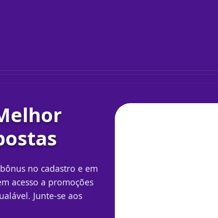
Melhor
postas
bônus no cadastro e em
em acesso a promoções
ualável. Junte-se aos