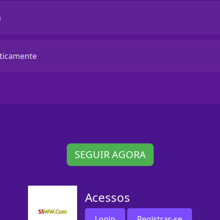
a
aticamente
SEGUIR AGORA
Acessos
Login
Registrar-se