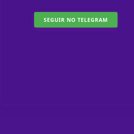
SEGUIR NO TELEGRAM