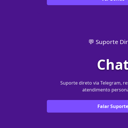
💬 Suporte Di
Cha
Suporte direto via Telegram, r
atendimento persona
Falar Suport