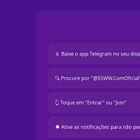
📱 Baixe o app Telegram no seu disp
🔍 Procure por "@55WW.ComOficial
👆 Toque em "Entrar" ou "Join"
🔔 Ative as notificações para não p