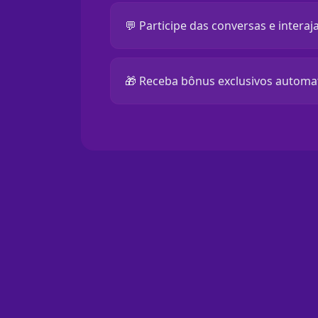
💬 Participe das conversas e interaj
🎁 Receba bônus exclusivos autom