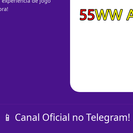
 experiência de jogo
ora!
📱 Canal Oficial no Telegram!