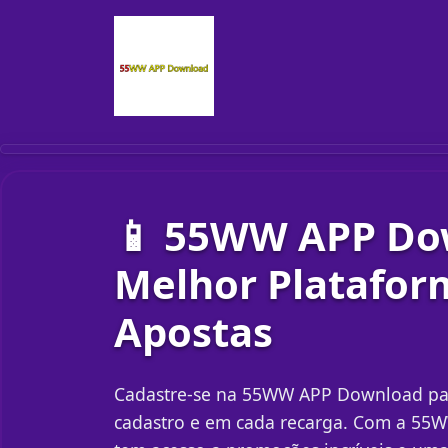
📱 55WW APP Do
Melhor Platafor
Apostas
Cadastre-se na 55WW APP Download pa
cadastro e em cada recarga. Com a 55