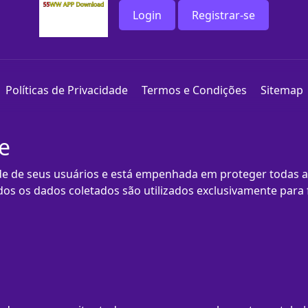
Login
Registrar-se
Políticas de Privacidade
Termos e Condições
Sitemap
de
e de seus usuários e está empenhada em proteger todas a
os os dados coletados são utilizados exclusivamente para 