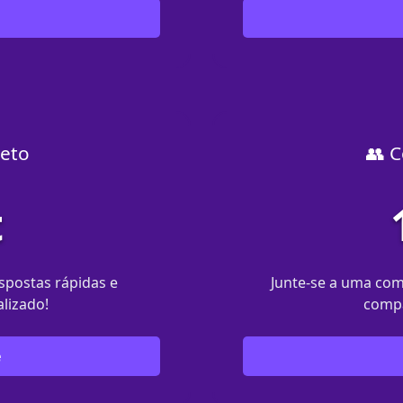
reto
👥 
t
espostas rápidas e
Junte-se a uma com
lizado!
compa
e