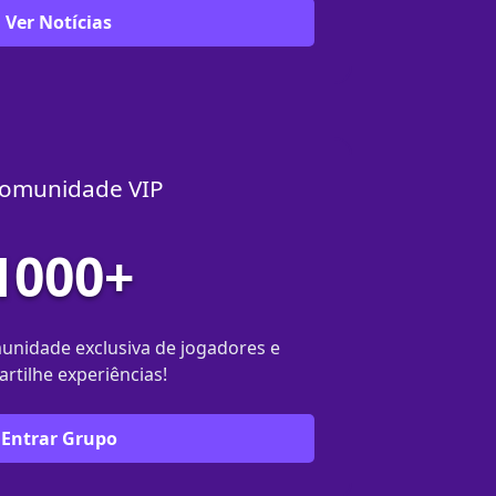
Ver Notícias
Comunidade VIP
1000+
unidade exclusiva de jogadores e
rtilhe experiências!
Entrar Grupo