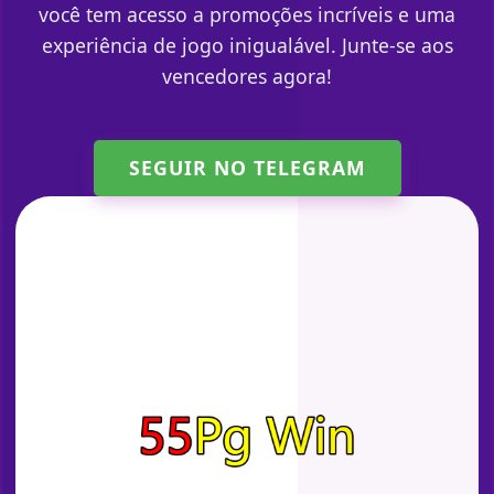
você tem acesso a promoções incríveis e uma
experiência de jogo inigualável. Junte-se aos
vencedores agora!
SEGUIR NO TELEGRAM