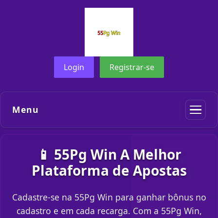
Login
Registrar-se
Menu
📱 55Pg Win A Melhor
Plataforma de Apostas
Cadastre-se na 55Pg Win para ganhar bônus no
cadastro e em cada recarga. Com a 55Pg Win,