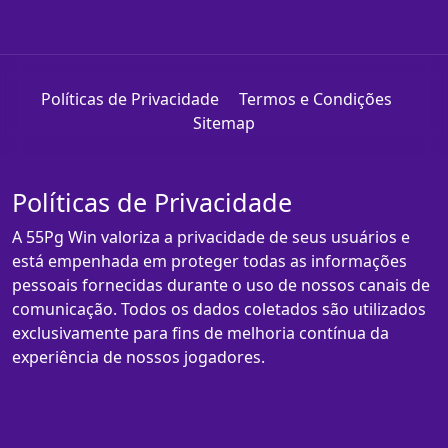
Políticas de Privacidade
Termos e Condições
Sitemap
Políticas de Privacidade
A 55Pg Win valoriza a privacidade de seus usuários e
está empenhada em proteger todas as informações
pessoais fornecidas durante o uso de nossos canais de
comunicação. Todos os dados coletados são utilizados
exclusivamente para fins de melhoria contínua da
experiência de nossos jogadores.