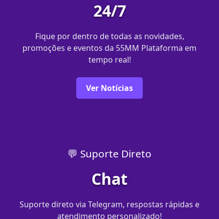
24/7
Fique por dentro de todas as novidades,
promoções e eventos da 55MM Plataforma em
tempo real!
Ver Notícias
💬 Suporte Direto
Chat
Suporte direto via Telegram, respostas rápidas e
atendimento personalizado!