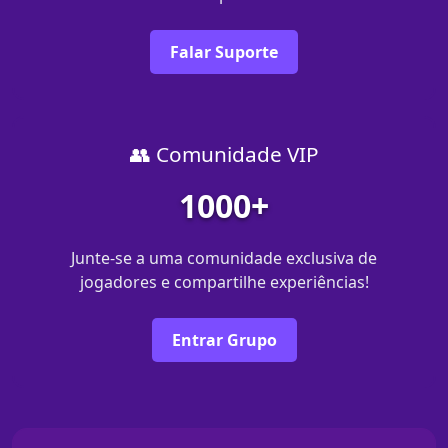
Falar Suporte
👥 Comunidade VIP
1000+
Junte-se a uma comunidade exclusiva de
jogadores e compartilhe experiências!
Entrar Grupo