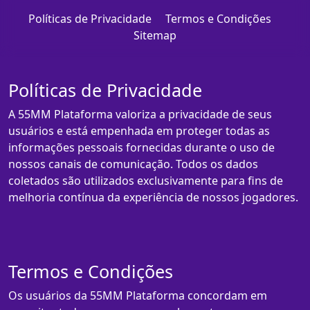
Políticas de Privacidade
Termos e Condições
Sitemap
Políticas de Privacidade
A 55MM Plataforma valoriza a privacidade de seus
usuários e está empenhada em proteger todas as
informações pessoais fornecidas durante o uso de
nossos canais de comunicação. Todos os dados
coletados são utilizados exclusivamente para fins de
melhoria contínua da experiência de nossos jogadores.
Termos e Condições
Os usuários da 55MM Plataforma concordam em