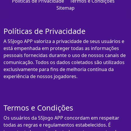
Políticas de Privacidade
Termos e Condições
Sitemap
Políticas de Privacidade
A 55Jogo APP valoriza a privacidade de seus usuários e
está empenhada em proteger todas as informações
pessoais fornecidas durante o uso de nossos canais de
comunicação. Todos os dados coletados são utilizados
exclusivamente para fins de melhoria contínua da
experiência de nossos jogadores.
Termos e Condições
Os usuários da 55Jogo APP concordam em respeitar
todas as regras e regulamentos estabelecidos. É