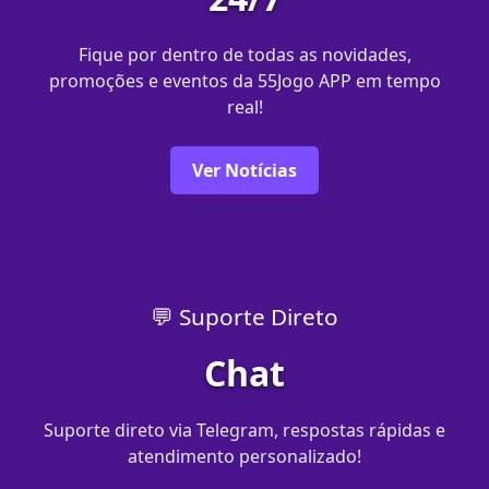
Fique por dentro de todas as novidades,
promoções e eventos da 55Jogo APP em tempo
real!
Ver Notícias
💬 Suporte Direto
Chat
Suporte direto via Telegram, respostas rápidas e
atendimento personalizado!