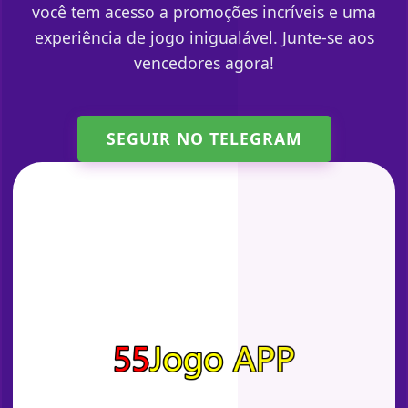
você tem acesso a promoções incríveis e uma
experiência de jogo inigualável. Junte-se aos
vencedores agora!
SEGUIR NO TELEGRAM