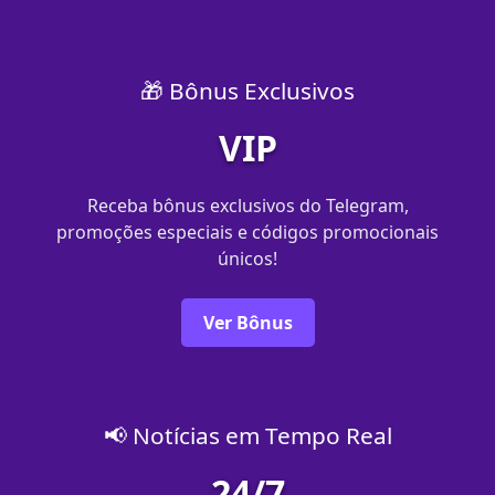
🎁 Bônus Exclusivos
VIP
Receba bônus exclusivos do Telegram,
promoções especiais e códigos promocionais
únicos!
Ver Bônus
📢 Notícias em Tempo Real
24/7