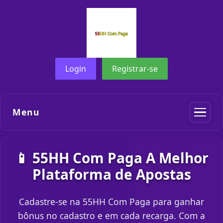
Login
Registrar-se
Menu
📱 55HH Com Paga A Melhor
Plataforma de Apostas
Cadastre-se na 55HH Com Paga para ganhar
bônus no cadastro e em cada recarga. Com a