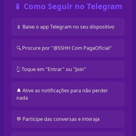
📱 Como Seguir no Telegram
📱 Baixe o app Telegram no seu dispositivo
🔍 Procure por "@55HH Com PagaOficial"
👆 Toque em "Entrar" ou "Join"
🔔 Ative as notificações para não perder
nada
💬 Participe das conversas e interaja