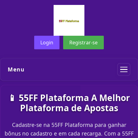
Login
Registrar-se
Menu
📱 55FF Plataforma A Melhor
Plataforma de Apostas
Cadastre-se na 55FF Plataforma para ganhar
bônus no cadastro e em cada recarga. Com a 55FF