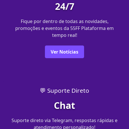
24/7
Fique por dentro de todas as novidades,
promoções e eventos da 55FF Plataforma em
tempo real!
Ver Notícias
💬 Suporte Direto
Chat
Suporte direto via Telegram, respostas rápidas e
atendimento personalizado!