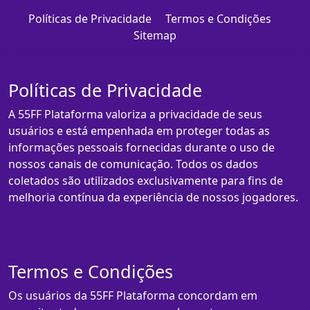
Políticas de Privacidade
Termos e Condições
Sitemap
Políticas de Privacidade
A 55FF Plataforma valoriza a privacidade de seus
usuários e está empenhada em proteger todas as
informações pessoais fornecidas durante o uso de
nossos canais de comunicação. Todos os dados
coletados são utilizados exclusivamente para fins de
melhoria contínua da experiência de nossos jogadores.
Termos e Condições
Os usuários da 55FF Plataforma concordam em