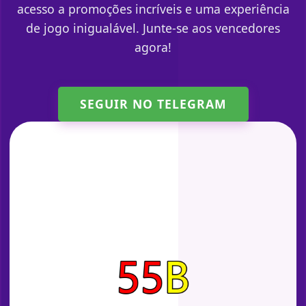
acesso a promoções incríveis e uma experiência
de jogo inigualável. Junte-se aos vencedores
agora!
SEGUIR NO TELEGRAM