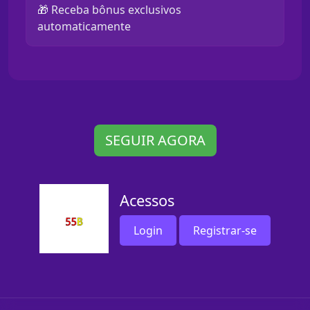
🎁 Receba bônus exclusivos
automaticamente
SEGUIR AGORA
Acessos
Login
Registrar-se