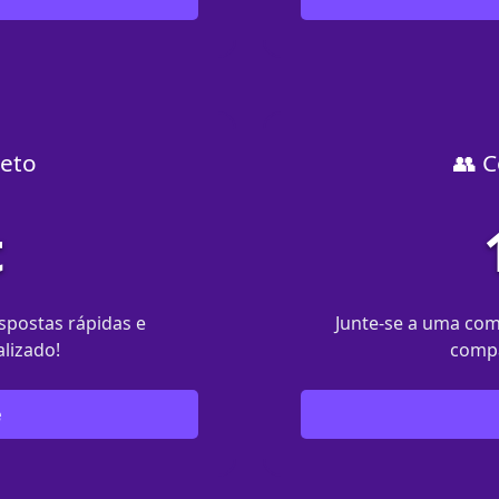
reto
👥 
t
espostas rápidas e
Junte-se a uma com
lizado!
compa
e