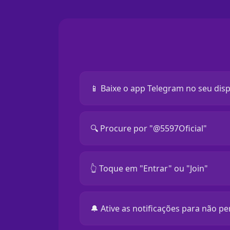
📱 Baixe o app Telegram no seu disp
🔍 Procure por "@5597Oficial"
👆 Toque em "Entrar" ou "Join"
🔔 Ative as notificações para não p