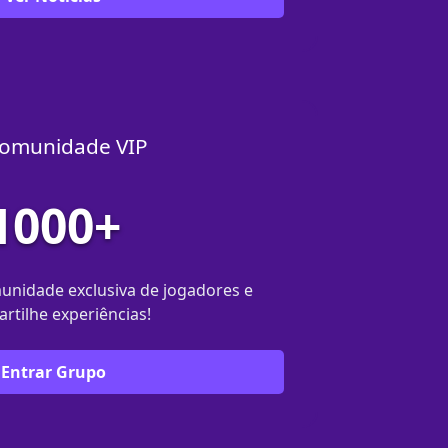
Comunidade VIP
1000+
unidade exclusiva de jogadores e
rtilhe experiências!
Entrar Grupo