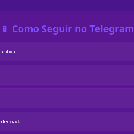
📱 Como Seguir no Telegram
ositivo
erder nada