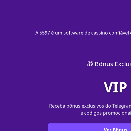
A 5597 é um software de cassino confiável 
🎁 Bônus Exclu
VIP
Receba bônus exclusivos do Telegra
e códigos promocionai
Ver Bônus