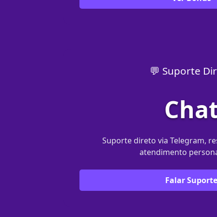
💬 Suporte Di
Cha
Suporte direto via Telegram, r
atendimento persona
Falar Suport