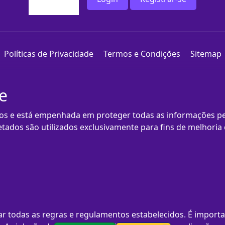
Políticas de Privacidade
Termos e Condições
Sitemap
de
rios e está empenhada em proteger todas as informações p
tados são utilizados exclusivamente para fins de melhoria
 todas as regras e regulamentos estabelecidos. É importa