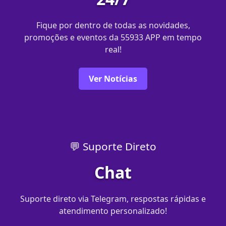
Fique por dentro de todas as novidades,
promoções e eventos da 55933 APP em tempo
real!
Ver Notícias
💬 Suporte Direto
Chat
Suporte direto via Telegram, respostas rápidas e
atendimento personalizado!