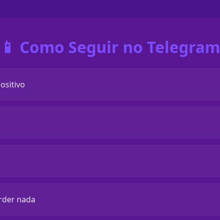
📱 Como Seguir no Telegram
ositivo
erder nada