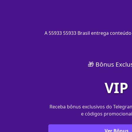
A 55933 55933 Brasil entrega conteúdo
🎁 Bônus Exclu
VIP
Receba bônus exclusivos do Telegra
e códigos promocionai
Ver Bônus