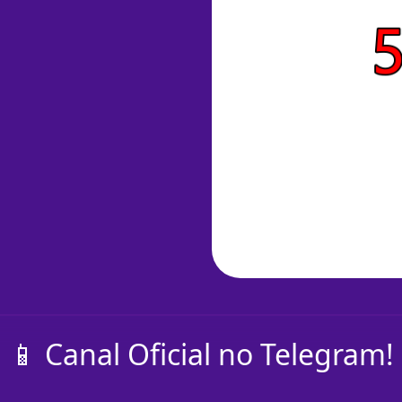
📱 Canal Oficial no Telegram!