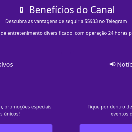
📱 Benefícios do Canal
Descubra as vantagens de seguir a 55933 no Telegram
 de entretenimento diversificado, com operação 24 horas po
sivos
📢 Notí
m, promoções especiais
Fique por dentro d
s únicos!
eventos 