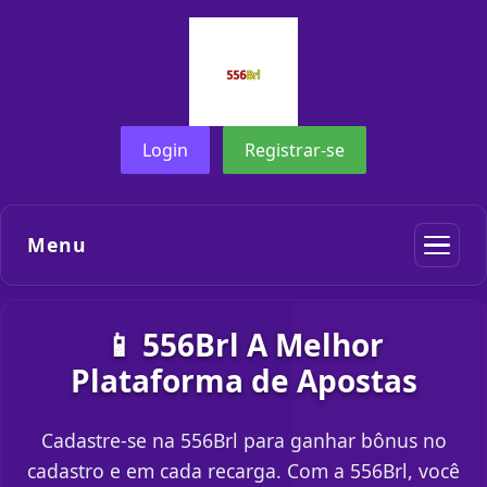
Login
Registrar-se
Menu
📱 556Brl A Melhor
Plataforma de Apostas
Cadastre-se na 556Brl para ganhar bônus no
cadastro e em cada recarga. Com a 556Brl, você