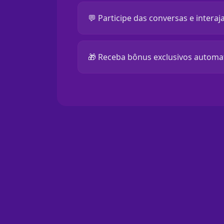
💬 Participe das conversas e interaj
🎁 Receba bônus exclusivos autom