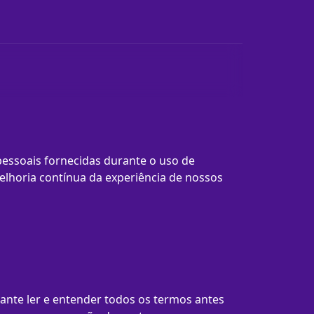
pessoais fornecidas durante o uso de
elhoria contínua da experiência de nossos
ante ler e entender todos os termos antes