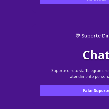
💬 Suporte Di
Cha
Suporte direto via Telegram, r
atendimento persona
Falar Suport