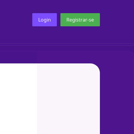
Login
Registrar-se