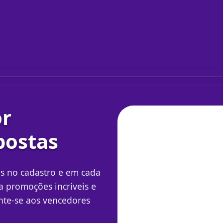
or
postas
s no cadastro e em cada
a promoções incríveis e
unte-se aos vencedores