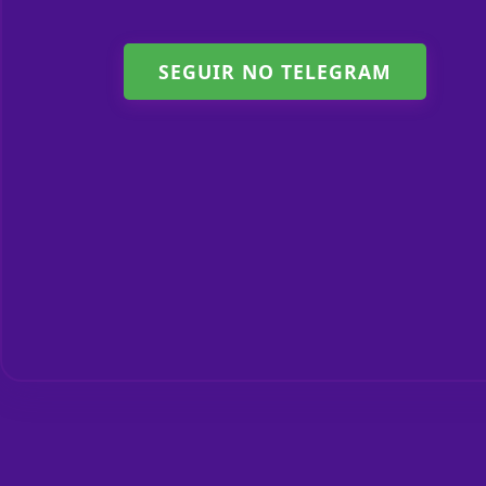
SEGUIR NO TELEGRAM