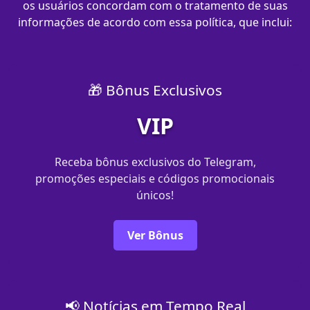
os usuários concordam com o tratamento de suas
informações de acordo com essa política, que inclui:
🎁 Bônus Exclusivos
VIP
Receba bônus exclusivos do Telegram,
promoções especiais e códigos promocionais
únicos!
Ver Bônus
📢 Notícias em Tempo Real