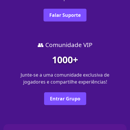
Falar Suporte
👥 Comunidade VIP
1000+
Junte-se a uma comunidade exclusiva de
jogadores e compartilhe experiências!
Entrar Grupo