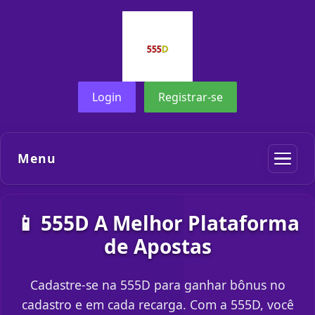
Login
Registrar-se
Menu
📱 555D A Melhor Plataforma
de Apostas
Cadastre-se na 555D para ganhar bônus no
cadastro e em cada recarga. Com a 555D, você