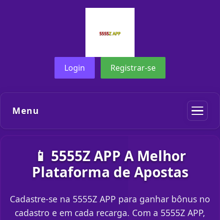
Login
Registrar-se
Menu
📱 5555Z APP A Melhor
Plataforma de Apostas
Cadastre-se na 5555Z APP para ganhar bônus no
cadastro e em cada recarga. Com a 5555Z APP,