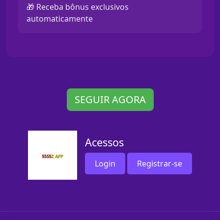
🎁 Receba bônus exclusivos
automaticamente
SEGUIR AGORA
Acessos
Login
Registrar-se