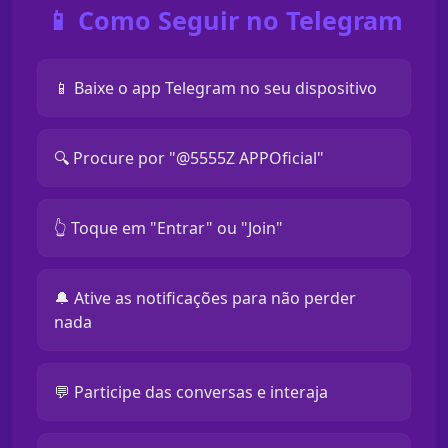
📱 Como Seguir no Telegram
📱 Baixe o app Telegram no seu dispositivo
🔍 Procure por "@5555Z APPOficial"
👆 Toque em "Entrar" ou "Join"
🔔 Ative as notificações para não perder
nada
💬 Participe das conversas e interaja