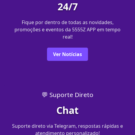
24/7
Fique por dentro de todas as novidades,
promoções e eventos da 5555Z APP em tempo
real!
Ver Notícias
💬 Suporte Direto
Chat
Suporte direto via Telegram, respostas rápidas e
atendimento personalizado!