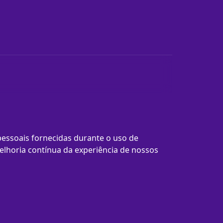
pessoais fornecidas durante o uso de
elhoria contínua da experiência de nossos