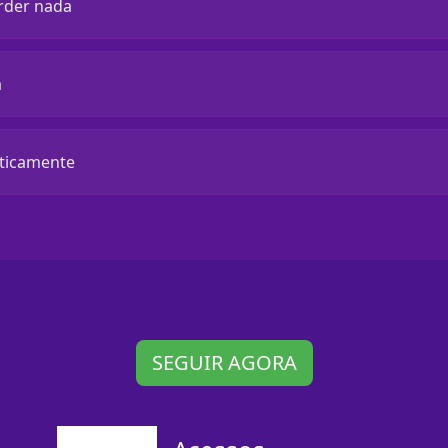
erder nada
a
aticamente
SEGUIR AGORA