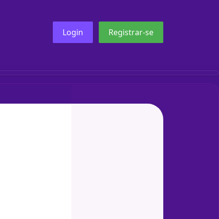
Login
Registrar-se