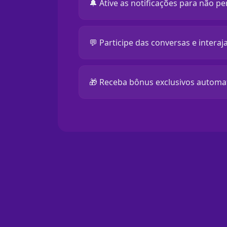
🔔 Ative as notificações para não p
💬 Participe das conversas e interaj
🎁 Receba bônus exclusivos autom