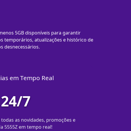
menos 5GB disponíveis para garantir
s temporários, atualizações e histórico de
os desnecessários.
cias em Tempo Real
24/7
e todas as novidades, promoções e
da 5555Z em tempo real!