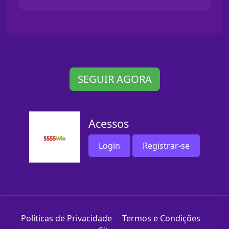
SEGUIR AGORA
Acessos
Login
Registrar-se
Políticas de Privacidade
Termos e Condições