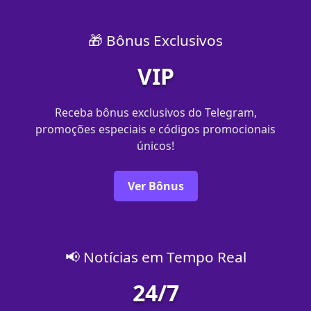
🎁 Bônus Exclusivos
VIP
Receba bônus exclusivos do Telegram,
promoções especiais e códigos promocionais
únicos!
Ver Bônus
📢 Notícias em Tempo Real
24/7