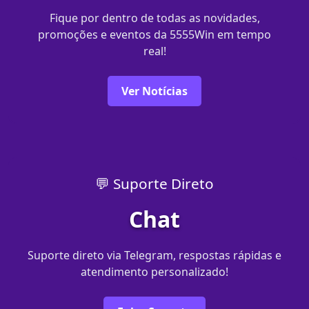
Fique por dentro de todas as novidades,
promoções e eventos da 5555Win em tempo
real!
Ver Notícias
💬 Suporte Direto
Chat
Suporte direto via Telegram, respostas rápidas e
atendimento personalizado!