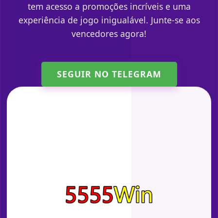
tem acesso a promoções incríveis e uma
experiência de jogo inigualável. Junte-se aos
vencedores agora!
SEGUIR NO TELEGRAM