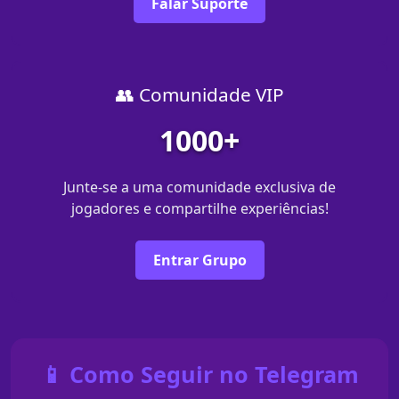
Falar Suporte
👥 Comunidade VIP
1000+
Junte-se a uma comunidade exclusiva de
jogadores e compartilhe experiências!
Entrar Grupo
📱 Como Seguir no Telegram