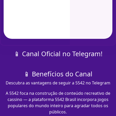
📱 Canal Oficial no Telegram!
📱 Benefícios do Canal
Descubra as vantagens de seguir a 5542 no Telegram
A 5542 foca na construção de conteúdo recreativo de
cassino — a plataforma 5542 Brasil incorpora jogos
populares do mundo inteiro para agradar todos os
públicos.