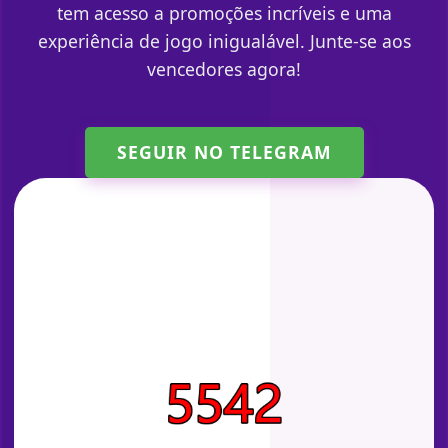
tem acesso a promoções incríveis e uma
experiência de jogo inigualável. Junte-se aos
vencedores agora!
SEGUIR NO TELEGRAM