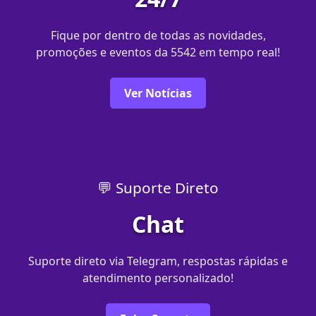
Fique por dentro de todas as novidades,
promoções e eventos da 5542 em tempo real!
Ver Notícias
💬 Suporte Direto
Chat
Suporte direto via Telegram, respostas rápidas e
atendimento personalizado!