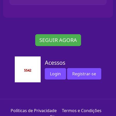
SEGUIR AGORA
Acessos
Login
Registrar-se
Políticas de Privacidade
Termos e Condições