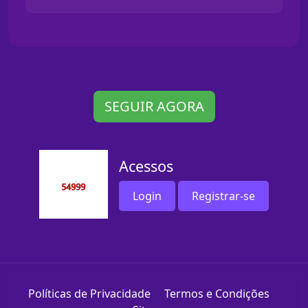
SEGUIR AGORA
Acessos
Login
Registrar-se
Políticas de Privacidade
Termos e Condições