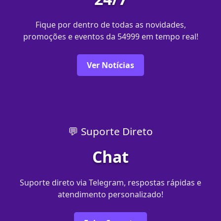
Fique por dentro de todas as novidades,
promoções e eventos da 54999 em tempo real!
Ver Notícias
💬 Suporte Direto
Chat
Suporte direto via Telegram, respostas rápidas e
atendimento personalizado!