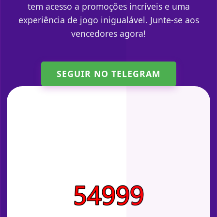
tem acesso a promoções incríveis e uma
experiência de jogo inigualável. Junte-se aos
vencedores agora!
SEGUIR NO TELEGRAM