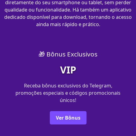
diretamente do seu smartphone ou tablet, sem perder
qualidade ou funcionalidade. Há também um aplicativo
dedicado disponível para download, tornando o acesso
ainda mais rápido e prático.
🎁 Bônus Exclusivos
VIP
Receba bônus exclusivos do Telegram,
promoções especiais e códigos promocionais
únicos!
Ver Bônus