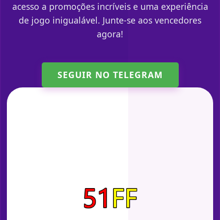
acesso a promoções incríveis e uma experiência
de jogo inigualável. Junte-se aos vencedores
agora!
SEGUIR NO TELEGRAM