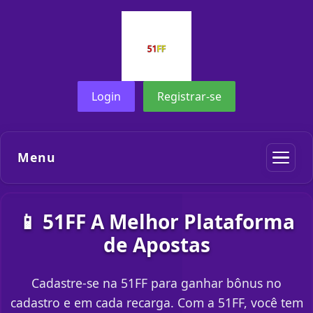
Login
Registrar-se
Menu
📱 51FF A Melhor Plataforma
de Apostas
Cadastre-se na 51FF para ganhar bônus no
cadastro e em cada recarga. Com a 51FF, você tem