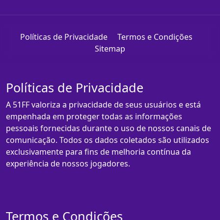
Políticas de Privacidade
Termos e Condições
Sitemap
Políticas de Privacidade
A 51FF valoriza a privacidade de seus usuários e está
empenhada em proteger todas as informações
pessoais fornecidas durante o uso de nossos canais de
comunicação. Todos os dados coletados são utilizados
exclusivamente para fins de melhoria contínua da
experiência de nossos jogadores.
Termos e Condições