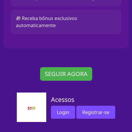
🎁 Receba bônus exclusivos
automaticamente
SEGUIR AGORA
Acessos
Login
Registrar-se