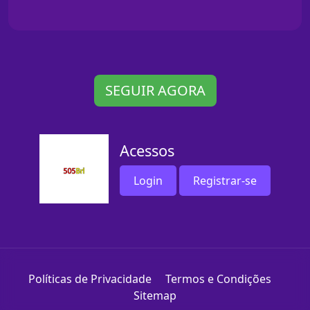
SEGUIR AGORA
Acessos
Login
Registrar-se
Políticas de Privacidade
Termos e Condições
Sitemap