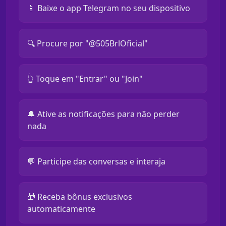
📱 Baixe o app Telegram no seu dispositivo
🔍 Procure por "@505BrlOficial"
👆 Toque em "Entrar" ou "Join"
🔔 Ative as notificações para não perder
nada
💬 Participe das conversas e interaja
🎁 Receba bônus exclusivos
automaticamente