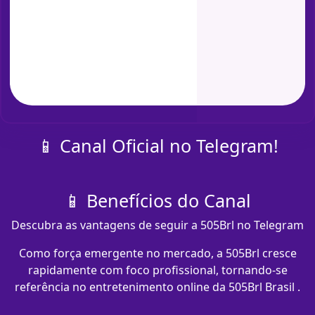
📱 Canal Oficial no Telegram!
📱 Benefícios do Canal
Descubra as vantagens de seguir a 505Brl no Telegram
Como força emergente no mercado, a 505Brl cresce
rapidamente com foco profissional, tornando-se
referência no entretenimento online da 505Brl Brasil .