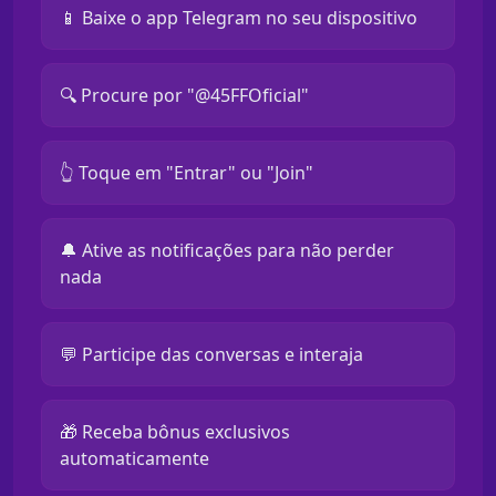
📱 Baixe o app Telegram no seu dispositivo
🔍 Procure por "@45FFOficial"
👆 Toque em "Entrar" ou "Join"
🔔 Ative as notificações para não perder
nada
💬 Participe das conversas e interaja
🎁 Receba bônus exclusivos
automaticamente