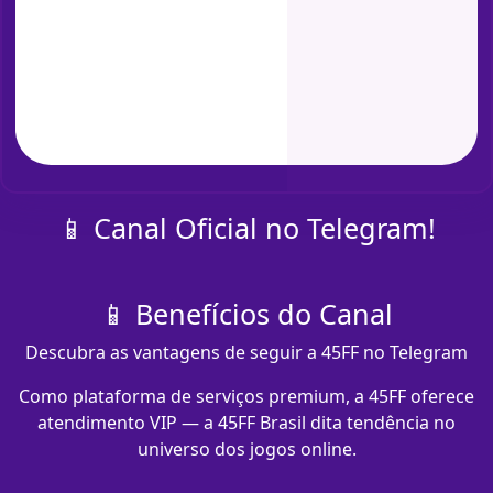
📱 Canal Oficial no Telegram!
📱 Benefícios do Canal
Descubra as vantagens de seguir a 45FF no Telegram
Como plataforma de serviços premium, a 45FF oferece
atendimento VIP — a 45FF Brasil dita tendência no
universo dos jogos online.