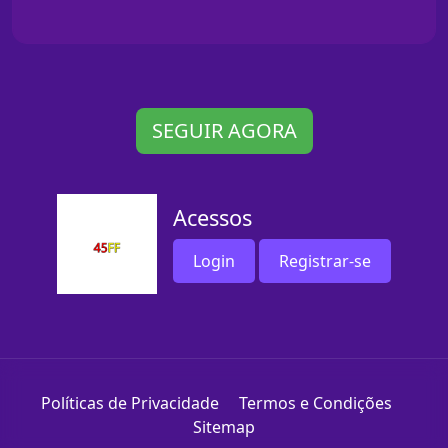
SEGUIR AGORA
Acessos
Login
Registrar-se
Políticas de Privacidade
Termos e Condições
Sitemap