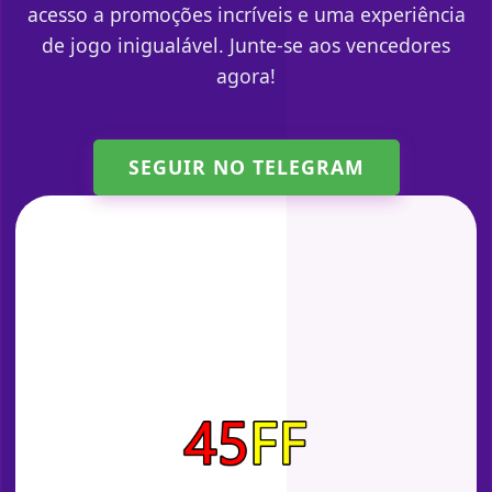
acesso a promoções incríveis e uma experiência
de jogo inigualável. Junte-se aos vencedores
agora!
SEGUIR NO TELEGRAM