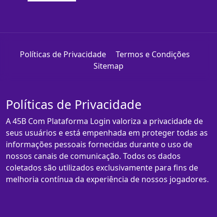
Políticas de Privacidade
Termos e Condições
Sitemap
Políticas de Privacidade
A 45B Com Plataforma Login valoriza a privacidade de
seus usuários e está empenhada em proteger todas as
informações pessoais fornecidas durante o uso de
nossos canais de comunicação. Todos os dados
coletados são utilizados exclusivamente para fins de
melhoria contínua da experiência de nossos jogadores.