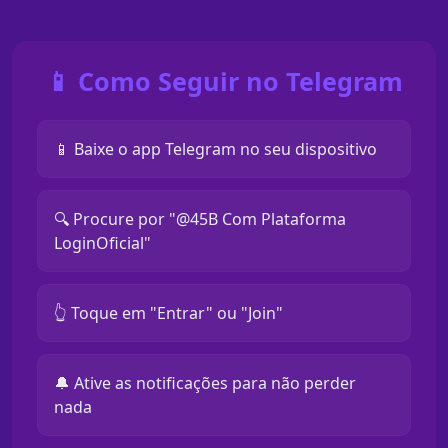
📱 Como Seguir no Telegram
📱 Baixe o app Telegram no seu dispositivo
🔍 Procure por "@45B Com Plataforma
LoginOficial"
👆 Toque em "Entrar" ou "Join"
🔔 Ative as notificações para não perder
nada