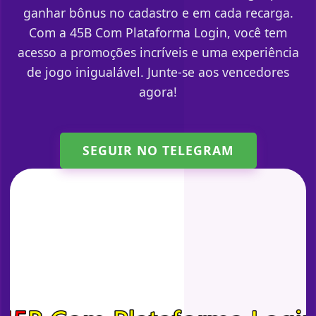
ganhar bônus no cadastro e em cada recarga.
Com a 45B Com Plataforma Login, você tem
acesso a promoções incríveis e uma experiência
de jogo inigualável. Junte-se aos vencedores
agora!
SEGUIR NO TELEGRAM