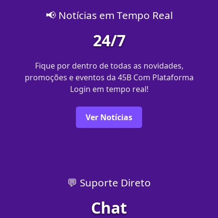
📢 Notícias em Tempo Real
24/7
Fique por dentro de todas as novidades,
promoções e eventos da 45B Com Plataforma
Login em tempo real!
Ver Notícias
💬 Suporte Direto
Chat