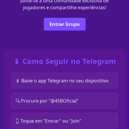
Junte-se a uma comunidade exclusiva de
jogadores e compartilhe experiências!
Entrar Grupo
📱 Como Seguir no Telegram
📱 Baixe o app Telegram no seu dispositivo
🔍 Procure por "@45BOficial"
👆 Toque em "Entrar" ou "Join"