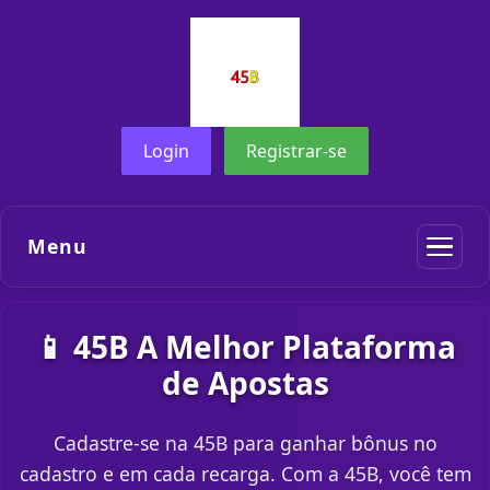
Login
Registrar-se
Menu
📱 45B A Melhor Plataforma
de Apostas
Cadastre-se na 45B para ganhar bônus no
cadastro e em cada recarga. Com a 45B, você tem