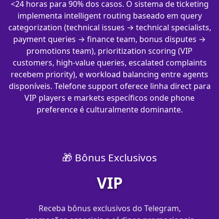
<24 horas para 90% dos casos. O sistema de ticketing
implementa intelligent routing baseado em query
categorization (technical issues → technical specialists,
payment queries → finance team, bonus disputes →
promotions team), prioritization scoring (VIP
customers, high-value queries, escalated complaints
recebem priority), e workload balancing entre agents
disponíveis. Telefone support oferece linha direct para
VIP players e markets específicos onde phone
preference é culturalmente dominante.
🎁 Bônus Exclusivos
VIP
Receba bônus exclusivos do Telegram,