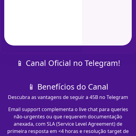
📱 Canal Oficial no Telegram!
📱 Benefícios do Canal
Descubra as vantagens de seguir a 45B no Telegram
Email support complementa o live chat para queries
não-urgentes ou que requerem documentação
anexada, com SLA (Service Level Agreement) de
primeira resposta em <4 horas e resolução target de