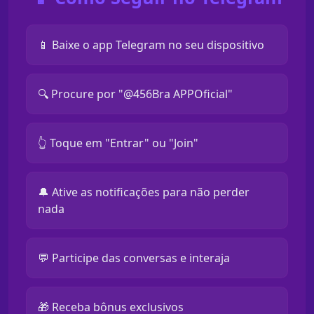
📱 Baixe o app Telegram no seu dispositivo
🔍 Procure por "@456Bra APPOficial"
👆 Toque em "Entrar" ou "Join"
🔔 Ative as notificações para não perder
nada
💬 Participe das conversas e interaja
🎁 Receba bônus exclusivos