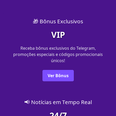
🎁 Bônus Exclusivos
VIP
Receba bônus exclusivos do Telegram,
promoções especiais e códigos promocionais
únicos!
Ver Bônus
📢 Notícias em Tempo Real
24/7