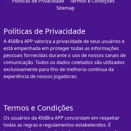
Políticas de Privacidade
Termos e Condições
Sitemap
Políticas de Privacidade
A 456Bra APP valoriza a privacidade de seus usuários e
está empenhada em proteger todas as informações
pessoais fornecidas durante o uso de nossos canais de
comunicação. Todos os dados coletados são utilizados
exclusivamente para fins de melhoria contínua da
experiência de nossos jogadores.
Termos e Condições
Os usuários da 456Bra APP concordam em respeitar
todas as regras e regulamentos estabelecidos. É