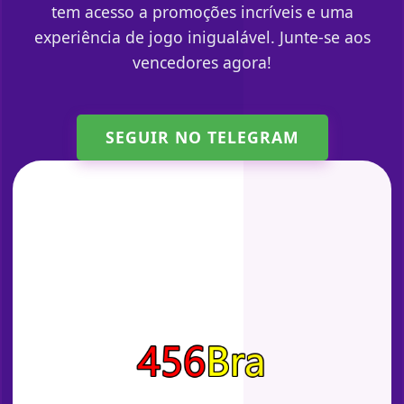
tem acesso a promoções incríveis e uma
experiência de jogo inigualável. Junte-se aos
vencedores agora!
SEGUIR NO TELEGRAM