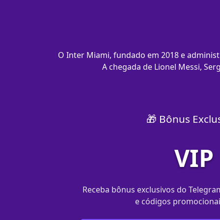
O Inter Miami, fundado em 2018 e administ
A chegada de Lionel Messi, Serg
🎁 Bônus Exclu
VIP
Receba bônus exclusivos do Telegra
e códigos promocionai