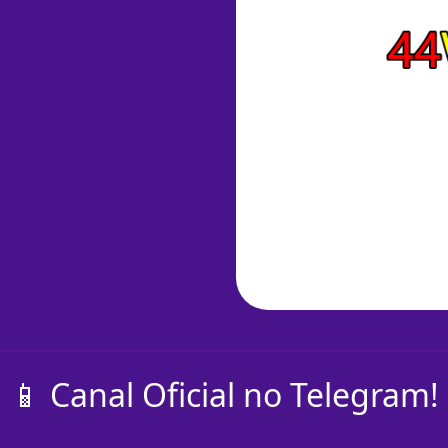
📱 Canal Oficial no Telegram!