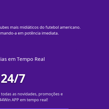
m
ubes mais midiáticos do futebol americano.
formando-a em potência imediata.
cias em Tempo Real
24/7
e todas as novidades, promoções e
44Win APP em tempo real!