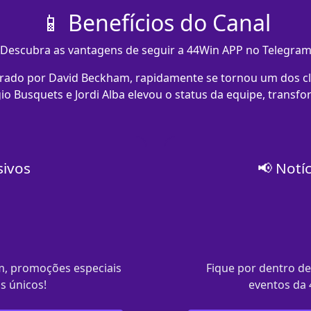
📱 Benefícios do Canal
Descubra as vantagens de seguir a 44Win APP no Telegra
rado por David Beckham, rapidamente se tornou um dos cl
io Busquets e Jordi Alba elevou o status da equipe, trans
sivos
📢 Notí
m, promoções especiais
Fique por dentro d
s únicos!
eventos da 