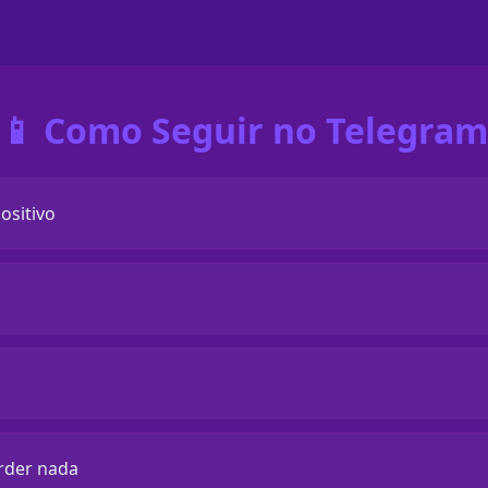
📱 Como Seguir no Telegram
ositivo
erder nada