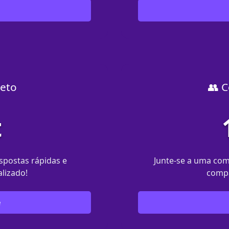
reto
👥 
t
espostas rápidas e
Junte-se a uma com
lizado!
compa
e