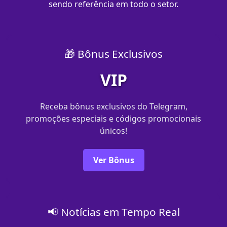
sendo referência em todo o setor.
🎁 Bônus Exclusivos
VIP
Receba bônus exclusivos do Telegram,
promoções especiais e códigos promocionais
únicos!
Ver Bônus
📢 Notícias em Tempo Real