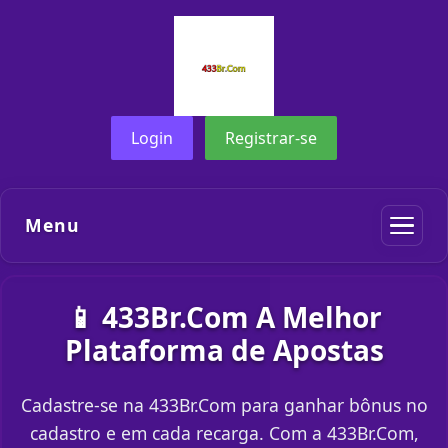
Login
Registrar-se
Menu
📱 433Br.Com A Melhor
Plataforma de Apostas
Cadastre-se na 433Br.Com para ganhar bônus no
cadastro e em cada recarga. Com a 433Br.Com,