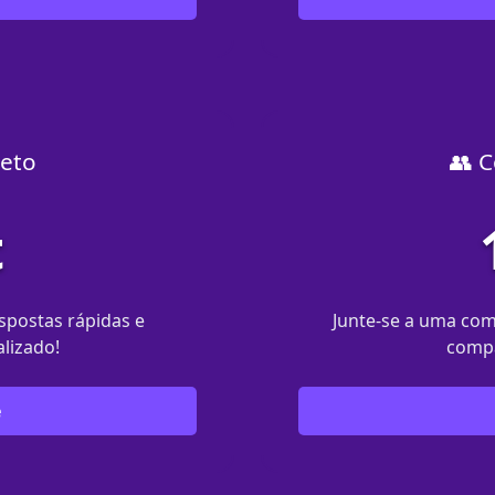
reto
👥 
t
espostas rápidas e
Junte-se a uma com
lizado!
compa
e