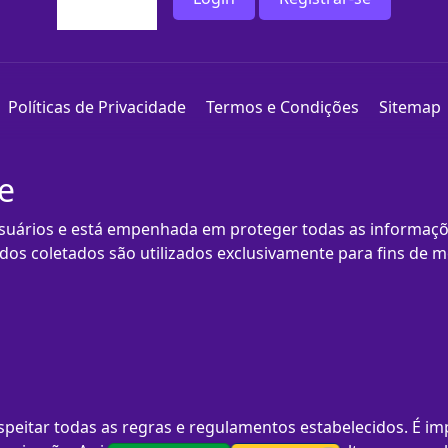
Políticas de Privacidade
Termos e Condições
Sitemap
de
usuários e está empenhada em proteger todas as informaçõ
os coletados são utilizados exclusivamente para fins de m
eitar todas as regras e regulamentos estabelecidos. É imp