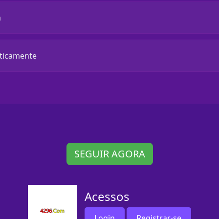
a
aticamente
SEGUIR AGORA
Acessos
Login
Registrar-se