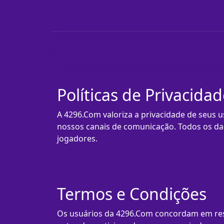
Políticas de Privacida
A 4296.Com valoriza a privacidade de seus 
nossos canais de comunicação. Todos os dad
jogadores.
Termos e Condições
Os usuários da 4296.Com concordam em resp