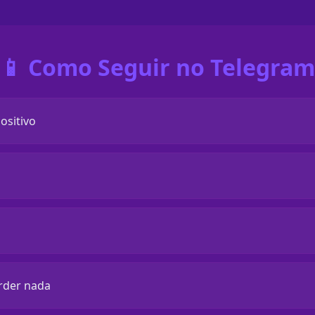
📱 Como Seguir no Telegram
ositivo
erder nada