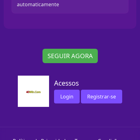
automaticamente
SEGUIR AGORA
Acessos
Login
Registrar-se