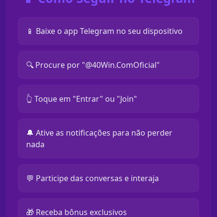
📱 Baixe o app Telegram no seu dispositivo
🔍 Procure por "@40Win.ComOficial"
👆 Toque em "Entrar" ou "Join"
🔔 Ative as notificações para não perder
nada
💬 Participe das conversas e interaja
🎁 Receba bônus exclusivos