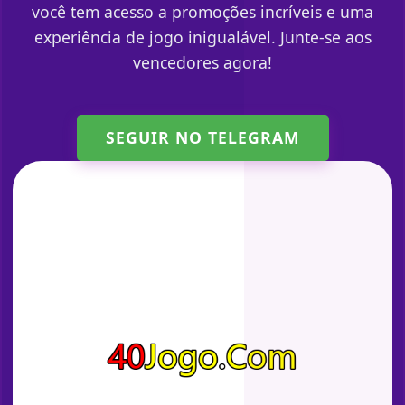
você tem acesso a promoções incríveis e uma
experiência de jogo inigualável. Junte-se aos
vencedores agora!
SEGUIR NO TELEGRAM