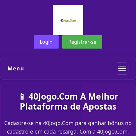
Login
Registrar-se
Menu
📱 40Jogo.Com A Melhor
Plataforma de Apostas
Cadastre-se na 40Jogo.Com para ganhar bônus no
cadastro e em cada recarga. Com a 40Jogo.Com,