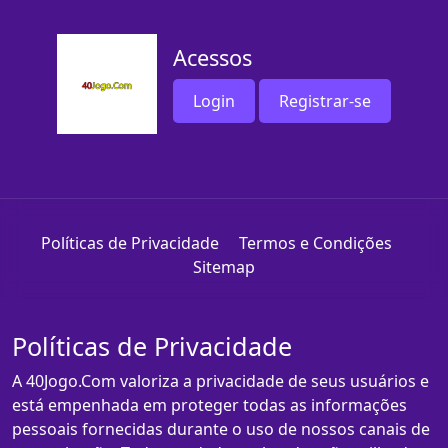
Acessos
Login
Registrar-se
Políticas de Privacidade
Termos e Condições
Sitemap
Políticas de Privacidade
A 40Jogo.Com valoriza a privacidade de seus usuários e
está empenhada em proteger todas as informações
pessoais fornecidas durante o uso de nossos canais de