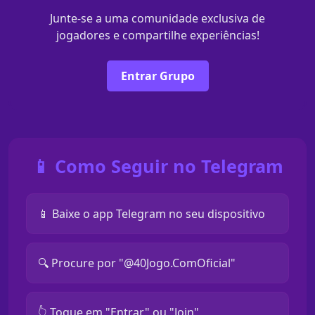
Junte-se a uma comunidade exclusiva de
jogadores e compartilhe experiências!
Entrar Grupo
📱 Como Seguir no Telegram
📱 Baixe o app Telegram no seu dispositivo
🔍 Procure por "@40Jogo.ComOficial"
👆 Toque em "Entrar" ou "Join"