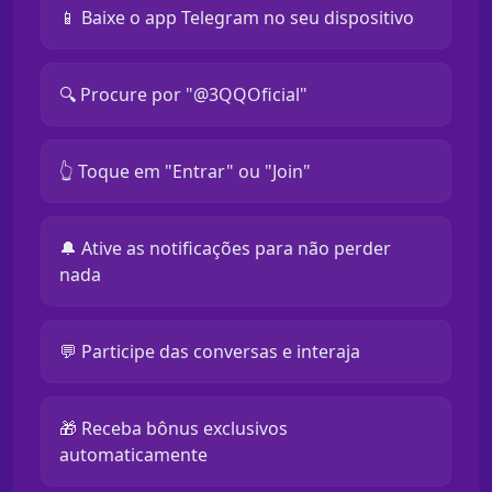
📱 Baixe o app Telegram no seu dispositivo
🔍 Procure por "@3QQOficial"
👆 Toque em "Entrar" ou "Join"
🔔 Ative as notificações para não perder
nada
💬 Participe das conversas e interaja
🎁 Receba bônus exclusivos
automaticamente