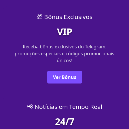
🎁 Bônus Exclusivos
VIP
Receba bônus exclusivos do Telegram,
promoções especiais e códigos promocionais
únicos!
Ver Bônus
📢 Notícias em Tempo Real
24/7