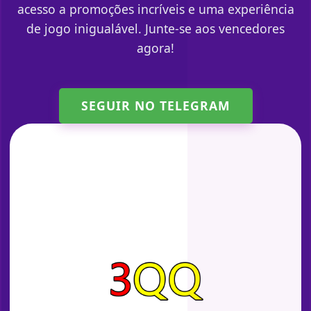
acesso a promoções incríveis e uma experiência
de jogo inigualável. Junte-se aos vencedores
agora!
SEGUIR NO TELEGRAM